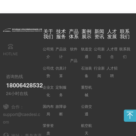
关于
技术
产品
案例
新闻
人才
联系
我们
服务
体系
展示
资讯
发展
我们
公司简
产品设
软件
轨道交
公司新
人才理
联系我
HOTLNE
介
计
通
闻
念
们
产品
公司优
仿真计
石油装
行业新
人才招
势
算
备
闻
聘
咨询热线
18006428532
企业文
定制服
重型机
24小时在线
化
务
械
国内布
故障诊
公路交
合作：
局
断
通
support@caedesi.c
om
荣誉资
航空航
质
天
地址：
青岛市高