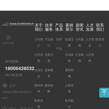
关于
技术
产品
案例
新闻
人才
联系
我们
服务
体系
展示
资讯
发展
我们
公司简
产品设
软件
轨道交
公司新
人才理
联系我
HOTLNE
介
计
通
闻
念
们
产品
公司优
仿真计
石油装
行业新
人才招
势
算
备
闻
聘
咨询热线
18006428532
企业文
定制服
重型机
24小时在线
化
务
械
国内布
故障诊
公路交
合作：
局
断
通
support@caedesi.c
om
荣誉资
航空航
质
天
地址：
青岛市高