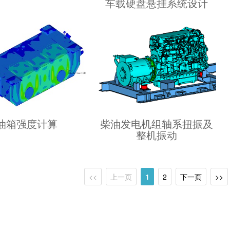
车载硬盘悬挂系统设计
油箱强度计算
柴油发电机组轴系扭振及
整机振动
<<
上一页
1
2
下一页
>>