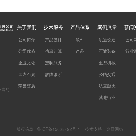
关于我们
技术服务
产品体系
案例展示
新闻
公司简介
产品设计
软件
轨道交通
公司
公司优势
仿真计算
产品
石油装备
行业
企业文化
定制服务
重型机械
国内布局
故障诊断
公路交通
荣誉资质
航空航天
号青岛
其他行业
版权信息
鲁ICP备15028492号-1
技术支持：冰雪网络