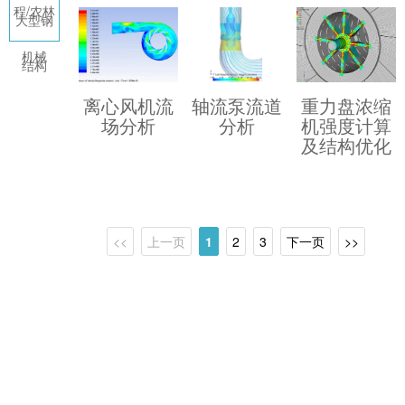
程/农林
大型钢
机械
结构
轴流泵流道
离心风机流
重力盘浓缩
分析
场分析
机强度计算
及结构优化
<<
上一页
1
2
3
下一页
>>