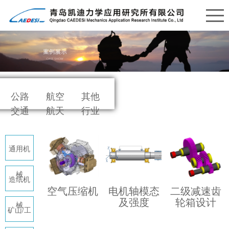
公路
航空
其他
交通
航天
行业
通用机
械
造纸机
空气压缩机
电机轴模态
二级减速齿
及强度
轮箱设计
械
矿山/工