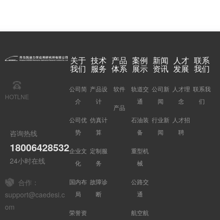
关于
技术
产品
案例
新闻
人才
联系
我们
服务
体系
展示
资讯
发展
我们
公司简
产品设
软件
轨道交
公司新
人才理
联系我
HOTLNE
介
计
通
闻
念
们
产品
公司优
仿真计
石油装
行业新
人才招
势
算
备
闻
聘
咨询热线
18006428532
企业文
定制服
重型机
24小时在线
化
务
械
国内布
故障诊
公路交
合作：
局
断
通
support@caedesi.c
om
荣誉资
航空航